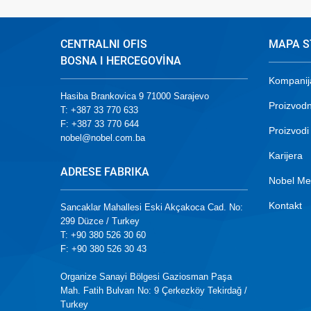
CENTRALNI OFIS
MAPA S
BOSNA I HERCEGOVİNA
Kompanij
Hasiba Brankovica 9 71000 Sarajevo
Proizvodn
T: +387 33 770 633
F: +387 33 770 644
Proizvodi
nobel@nobel.com.ba
Karijera
ADRESE FABRIKA
Nobel Me
Kontakt
Sancaklar Mahallesi Eski Akçakoca Cad. No:
299 Düzce / Turkey
T: +90 380 526 30 60
F: +90 380 526 30 43
Organize Sanayi Bölgesi Gaziosman Paşa
Mah. Fatih Bulvarı No: 9 Çerkezköy Tekirdağ /
Turkey