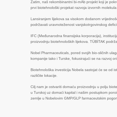
Zatim, naš rekombinantni bi-mAb projekt koji je pokr
prvi biotehnološki projekat razvoja izvornih molekula
Lansiranjem lijekova sa visokom dodanom vrijednošć
podržavati uravnoteženost vanjskotrgovinskog deficit
IFC (Međunarodna finansijska korporacija), institucij
proizvodnju biotehnoloških lijekova. TÜBİTAK podržav
Nobel Pharmaceuticals, pored svojih bio-sličnih ula
kompanije tako i Turske, fokusirajući se na razvoj or
Biotehnološka investicija Nobela sastojat će se od i
različite lokacije.
Cilj nam je ostvariti domaću proizvodnju u polju biot
u Turskoj uz domaći kapital i našim postupkom poroiz
zemlje u Nobelovim GMP/GLP farmaceutskim pogon