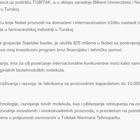
enut uz podršku TÜBİTAK, a u sklopu saradnje Bilkent Univerziteta i No
 u Turskoj.
u koje Nobel prozvodi na domaćem i internacionalom tržištu nastavit ć
a u farmaceutskoj industriji u Turskoj.
a grupacije Svjetske banke, je uložila $25 miliona u Nobel za postrojenj
a ovaj investicioni program kroz finansijsku i tehničku pomoć.
ganja, ima za cilj povećanje internacionalne konkurentne moći kako sa
iginalnih biotehnoloških molekula.
straživanja i razvoja, te fabrikama sa proizvodnim kapacitetom do 10,00
ehnologije, razvijanje novih molekula, kao i otklanjanje odstupanja na o
vodnje inovativnih i visokokvalitetnih proizvoda, s prioritetom na potr
ima u potpunosti osnovanim u Tübitak Marmara Tehnoparku.