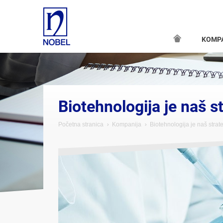
KOMP
Biotehnologija je naš st
Početna stranica
Kompanija
Biotehnologija je naš strateš