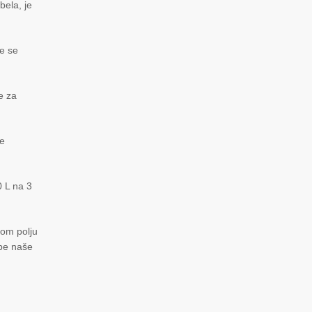
bela, je
e se
e za
me
0 L na 3
vom polju
ebe naše