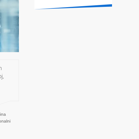
m
j,
ina
onalni