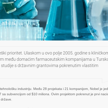
ški prioritet. Ulaskom u ovo polje 2005. godine s kliničko
prvom među domaćim farmaceutskim kompanijama u Tursko
e studije s državnim grantovima pokrenutim vlastitim
otehnološku industriju. Među 28 projekata i 21 kompanijom, Nobel je jed
 sa subvencijom od $10 miliona. Ovim projektom pokrenut je prvi naci
 države.