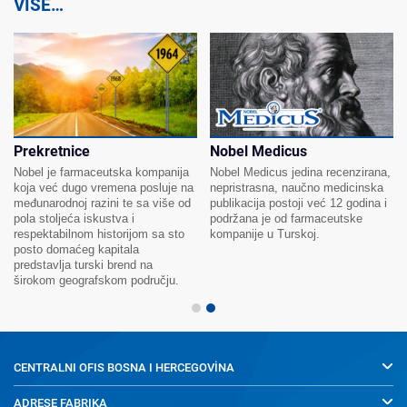
VIŠE…
Prekretnice
Nobel Medicus
Nobel je farmaceutska kompanija
Nobel Medicus jedina recenzirana,
koja već dugo vremena posluje na
nepristrasna, naučno medicinska
međunarodnoj razini te sa više od
publikacija postoji već 12 godina i
pola stoljeća iskustva i
podržana je od farmaceutske
respektabilnom historijom sa sto
kompanije u Turskoj.
posto domaćeg kapitala
predstavlja turski brend na
širokom geografskom području.
CENTRALNI OFIS
BOSNA I HERCEGOVİNA
ADRESE FABRIKA