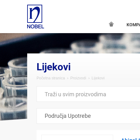
KOMP
Lijekovi
Početna stranica
Proizvodi
Lijekovi
Područja Upotrebe