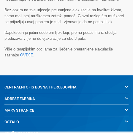
Bez obzira na sve utjecaje preuranjene ejakulacije na kvalitet života,
samo mali broj muškaraca zatraži pomoć. Glavni razlog što muškarci
ne prijavljuju ovaj problem je stid i vjerovanje da ne postoji lijek.
Dapoksetin je jedini odobreni lijek koji, prema podacima iz studija,
produžava vrijeme do ejakulacije za oko 3 puta.
Više o terapijskim opcijama za liječenje preuranjene ejakulacije
saznajte
OVDJE
.
CENTRALNI OFIS
BOSNA I HERCEGOVİNA
ADRESE FABRIKA
MAPA STRANICE
OSTALO