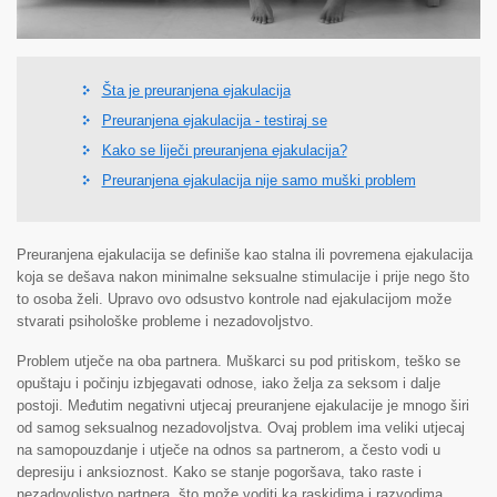
Šta je preuranjena ejakulacija
Preuranjena ejakulacija - testiraj se
Kako se liječi preuranjena ejakulacija?
Preuranjena ejakulacija nije samo muški problem
Preuranjena ejakulacija se definiše kao stalna ili povremena ejakulacija
koja se dešava nakon minimalne seksualne stimulacije i prije nego što
to osoba želi. Upravo ovo odsustvo kontrole nad ejakulacijom može
stvarati psihološke probleme i nezadovoljstvo.
Problem utječe na oba partnera. Muškarci su pod pritiskom, teško se
opuštaju i počinju izbjegavati odnose, iako želja za seksom i dalje
postoji. Međutim negativni utjecaj preuranjene ejakulacije je mnogo širi
od samog seksualnog nezadovoljstva. Ovaj problem ima veliki utjecaj
na samopouzdanje i utječe na odnos sa partnerom, a često vodi u
depresiju i anksioznost. Kako se stanje pogoršava, tako raste i
nezadovoljstvo partnera, što može voditi ka raskidima i razvodima.