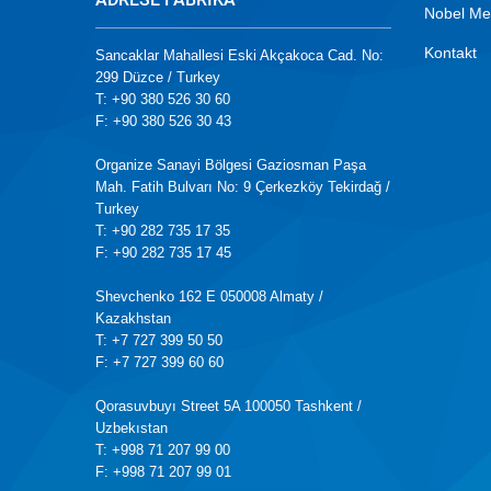
Nobel Me
Kontakt
Sancaklar Mahallesi Eski Akçakoca Cad. No:
299 Düzce / Turkey
T: +90 380 526 30 60
F: +90 380 526 30 43
Organize Sanayi Bölgesi Gaziosman Paşa
Mah. Fatih Bulvarı No: 9 Çerkezköy Tekirdağ /
Turkey
T: +90 282 735 17 35
F: +90 282 735 17 45
Shevchenko 162 E 050008 Almaty /
Kazakhstan
T: +7 727 399 50 50
F: +7 727 399 60 60
Qorasuvbuyı Street 5A 100050 Tashkent /
Uzbekıstan
T: +998 71 207 99 00
F: +998 71 207 99 01