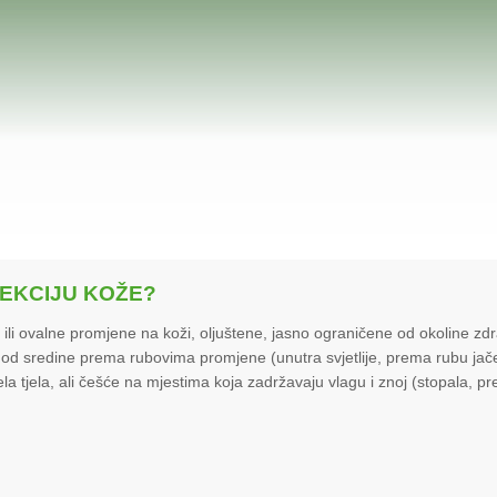
FEKCIJU KOŽE?
le ili ovalne promjene na koži, oljuštene, jasno ograničene od okoline zd
 od sredine prema rubovima promjene (unutra svjetlije, prema rubu jač
jela tjela, ali češće na mjestima koja zadržavaju vlagu i znoj (stopala, p