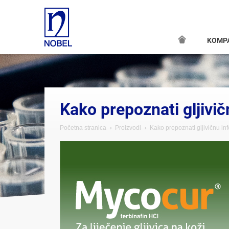
KOMP
Kako prepoznati gljivič
Početna stranica
Proizvodi
Kako prepoznati gljivičnu inf