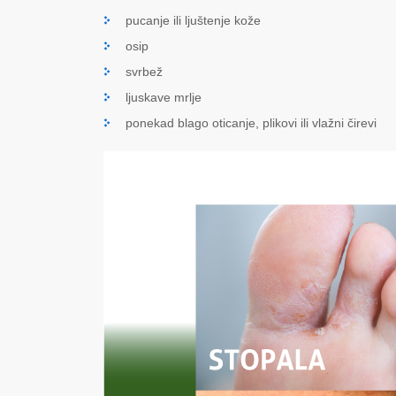
pucanje ili ljuštenje kože
osip
svrbež
ljuskave mrlje
ponekad blago oticanje, plikovi ili vlažni čirevi