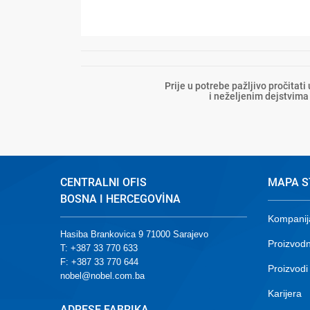
Prije u potrebe pažljivo pročitati
i neželjenim dejstvima 
CENTRALNI OFIS
MAPA S
BOSNA I HERCEGOVİNA
Kompanij
Hasiba Brankovica 9 71000 Sarajevo
Proizvodn
T: +387 33 770 633
F: +387 33 770 644
Proizvodi
nobel@nobel.com.ba
Karijera
ADRESE FABRIKA