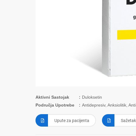
Aktivni Sastojak
Duloksetin
Područja Upotrebe
Antidepresiv, Anksiolitik, An
Upute za pacijenta
Sažetak