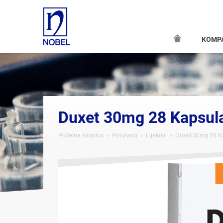
KOMP
;
Duxet 30mg 28 Kapsul
Početna stranica
Proizvodi
Lijekovi
Duxet 30mg 28 K