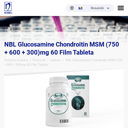
Bosanski
;
NBL Glucosamine Chondroitin MSM (750
+ 600 + 300)mg 60 Film Tableta
Početna stranica
Proizvodi
Lijekovi
NBL Glucosamine Chondroitin MSM (750
+ 600 + 300)mg 60 Film Tableta