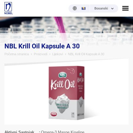
Bosanski
;
NBL Krill Oil Kapsule A 30
Početna stranica
Proizvodi
Lijekovi
NBL Krill Oil Kapsule A 30
Aktivni Sastojak
Omega-3 Masne Kiseline