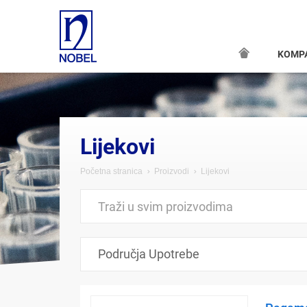
KOMP
Lijekovi
Početna stranica
Proizvodi
Lijekovi
Područja Upotrebe